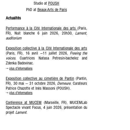
Studio at
POUSH
PhD at
Beaux-Arts de Paris
Actualités
Performance à la Cité Internationale des arts
(Paris,
FR), Nuit blanche 6 juin 2026, 20h30,
Lament,
auditorium
Exposition collective à la
Cité Internationale des arts
(Paris, FR), 16 avril —11 juillet 2026,
Freeing the
voices
. Cuartrices Natasa Petresin-bachelez and
Zdenka Badovinac.
→
plus d'informations
Exposition collective au cimetière de Pantin
(Pantin,
FR), 30 mai — 31 octobre 2026,
Demeure.
Curateurs
Patrice Chazotte et Inès Massoni (POUSH).
→
plus d'informations
Conference at MUCEM
(Marseille, FR), MUCEMLab
Spectacle vivant Focus, 4 juin 2026, présentation du
projet
Lament.