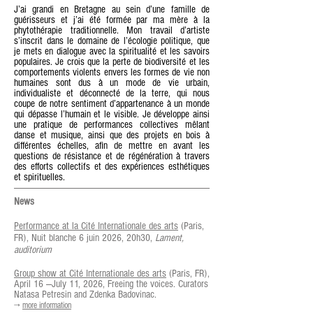
J’ai grandi en Bretagne au sein d’une famille de
guérisseurs et j’ai été formée par ma mère à la
phytothérapie traditionnelle. Mon travail d’artiste
s’inscrit dans le domaine de l’écologie politique, que
je mets en dialogue avec la spiritualité et les savoirs
populaires. Je crois que la perte de biodiversité et les
comportements violents envers les formes de vie non
humaines sont dus à un mode de vie urbain,
individualiste et déconnecté de la terre, qui nous
coupe de notre sentiment d’appartenance à un monde
qui dépasse l’humain et le visible. Je développe ainsi
une pratique de performances collectives mêlant
danse et musique, ainsi que des projets en bois à
différentes échelles, afin de mettre en avant les
questions de résistance et de régénération à travers
des efforts collectifs et des expériences esthétiques
et spirituelles.
News
Performance at la Cité Internationale des arts
(Paris,
FR), Nuit blanche 6 juin 2026, 20h30,
Lament,
auditorium
Group show at Cité Internationale des arts
(Paris, FR),
April 16 —July 11, 2026, Freeing the voices. Curators
Natasa Petresin and Zdenka Badovinac.
​→
more information