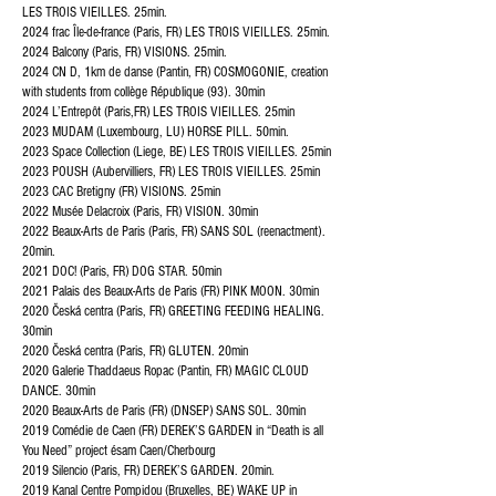
LES TROIS VIEILLES. 25min.
2024 frac Île-de-france (Paris, FR) LES TROIS VIEILLES. 25min.
2024 Balcony (Paris, FR) VISIONS. 25min.
2024 CN D, 1km de danse (Pantin, FR) COSMOGONIE, creation
with students from collège République (93). 30min
2024 L’Entrepôt (Paris,FR) LES TROIS VIEILLES. 25min
2023 MUDAM (Luxembourg, LU) HORSE PILL. 50min.
2023 Space Collection (Liege, BE) LES TROIS VIEILLES. 25min
2023 POUSH (Aubervilliers, FR) LES TROIS VIEILLES. 25min
2023 CAC Bretigny (FR) VISIONS. 25min
2022 Musée Delacroix (Paris, FR) VISION. 30min
2022 Beaux-Arts de Paris (Paris, FR) SANS SOL (reenactment).
20min.
2021 DOC! (Paris, FR) DOG STAR. 50min
2021 Palais des Beaux-Arts de Paris (FR) PINK MOON. 30min
2020 Česká centra (Paris, FR) GREETING FEEDING HEALING.
30min
2020 Česká centra (Paris, FR) GLUTEN. 20min
2020 Galerie Thaddaeus Ropac (Pantin, FR) MAGIC CLOUD
DANCE. 30min
2020 Beaux-Arts de Paris (FR) (DNSEP) SANS SOL. 30min
2019 Comédie de Caen (FR) DEREK’S GARDEN in “Death is all
You Need” project ésam Caen/Cherbourg
2019 Silencio (Paris, FR) DEREK’S GARDEN. 20min.
2019 Kanal Centre Pompidou (Bruxelles, BE) WAKE UP in