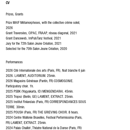
CV
Prizes, Grants
Prize MAIF Métamorphoses
, with the collective crème soleil,
2026
Grant Traversées, CIPAC, FRAAP, réseau diagonal, 2021
Grant Danceweb, ImPulsTanz festival, 2021
Jury for the 72th Salon Jeune Création, 2021
Selected for the 70th Salon Jeune Création, 2020
Performances
2026 Cité Internationale des arts (Paris, FR), Nuit blanche 6 juin
2026. LAMENT, AUDITORIUM. 25min.
2026 Magasins Généraux (Pantin, FR) COSMOGONIE.
Participatory choir. 1h.
2025 PSBK (Yogyakarta, ID) MENGENDARAI. 45min.​​​
2025 Tropez (Berlin, GE) LAMENT, EXTRACT. 25min.
2025 Institut Finlandais (Paris, FR) CORRESPONDANCES SOUS
TERRE. 30min.
2025 POUSH (Paris, FR) THE GRIEVING CHOIR. 8 hours.
2024 Centre Wallonie Bruxelles, Festival Performissima (Paris,
FR) LAMENT, EXTRACT. 25min.
2024 Palais Chaillot ,Théatre National de la Danse (Paris, FR)