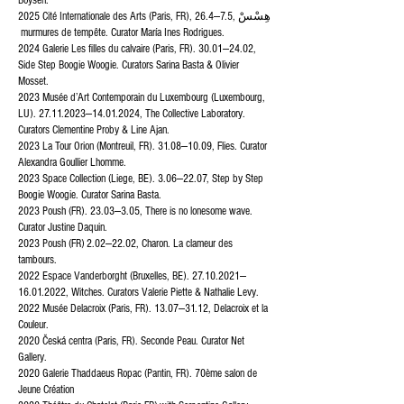
Boysen.
2025 Cité Internationale des Arts (Paris, FR), 26.4—7.5, هِسْسْ
murmures de tempête. Curator María Ines Rodrigues.
2024 Galerie Les filles du calvaire (Paris, FR). 30.01—24.02,
Side Step Boogie Woogie. Curators Sarina Basta & Olivier
Mosset.
2023 Musée d’Art Contemporain du Luxembourg (Luxembourg,
LU).
27.11.2023
—
14.01.2024
, The Collective Laboratory.
Curators Clementine Proby & Line Ajan.
2023 La Tour Orion (Montreuil, FR). 31.08—10.09, Flies. Curator
Alexandra Goullier Lhomme.
2023 Space Collection (Liege, BE). 3.06—22.07, Step by Step
Boogie Woogie. Curator Sarina Basta.
2023 Poush (FR). 23.03—3.05, There is no lonesome wave.
Curator Justine Daquin.
2023 Poush (FR) 2.02—22.02, Charon. La clameur des
tambours.
2022 Espace Vanderborght (Bruxelles, BE).
27.10.2021
—
16.01.2022
, Witches. Curators Valerie Piette & Nathalie Levy.
2022 Musée Delacroix (Paris, FR). 13.07—31.12, Delacroix et la
Couleur.
2020 Česká centra (Paris, FR). Seconde Peau. Curator Net
Gallery.
2020 Galerie Thaddaeus Ropac (Pantin, FR). 70ème salon de
Jeune Création