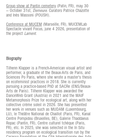
Group show at Pantin cemetery
(Patin, FR), may 30
— October 31st,
Demeure
. Curators Patrice Chazotte
and Inès Massoni (POUSH).
Conference at MUCEM
(Marseille, FR), MUCEMLab
Spectacle vivant Focus, june 4 2026, presentation of
the project
Lament
.
​Biography
Tilhenn Klapper is a French-American visual artist and
performer, a graduate of the Beaux-Arts de Paris, and
Sciences Po Paris, where she wrote a master's thesis
on ecofeminist practices in 2018. She is currently
pursuing a practice-based PhD at SACRe (ENS/Beaux-
Arts de Paris). Tilhenn Klapper was awarded the
DanceWeb Grant (Austria) in 2021 and the MAIF
Metamorphosis Prize for ecological art, along with her
collective crème soleil in 2026. She has presented
her work in venues such as MUDAM (Luxembourg,
LU), le Théâtre National de Chaillot (Paris, FR), Kanal
Centre Pompidou (Bruxelles, BE), Galerie Thaddaeus
Ropac (Pantin, FR), Centre culturel tchèque (Paris,
FR), etc. In 2025, she was selected in the In Situ
residency program on ecological transition run by the
Carasso Foundation at the Cité Internationale des Arts