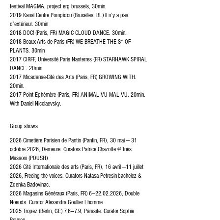
festival MAGMA, project erg brussels, 30min.
2019 Kanal Centre Pompidou (Bruxelles, BE) ll n’y a pas
d’extérieur. 30min
2018 DOC! (Paris, FR) MAGIC CLOUD DANCE. 30min.
2018 Beaux-Arts de Paris (FR) WE BREATHE THE S* OF
PLANTS. 30min
2017 CIRFF, Université Paris Nanterres (FR) STARHAWK SPIRAL
DANCE. 20min.
2017 Micadanse-Cité des Arts (Paris, FR) GROWING WITH.
20min.
2017 Point Ephémère (Paris, FR) ANIMAL VU MAL VU. 20min.
With Daniel Nicolaevsky.​​
Group shows
2026 Cimetière Parisien de Pantin (Pantin, FR), 30 mai — 31
octobre 2026, Demeure. Curators Patrice Chazotte @ Inès
Massoni (POUSH)
2026 Cité Internationale des arts (Paris, FR), 16 avril —11 juillet
2026, Freeing the voices. Curators Natasa Petresin-bachelez &
Zdenka Badovinac.
2026 Magasins Généraux (Paris, FR) 6—
22.02.2026
, Double
Noeuds. Curator Alexandra Goullier Lhomme
2025 Tropez (Berlin, GE) 7.6—7.9, Parasite. Curator Sophie