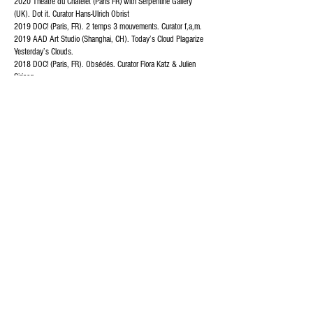
2020 Théâtre du Chatelet (Paris FR) with Serpentine Gallery
(UK). Dot it. Curator Hans-Ulrich Obrist
2019 DOC! (Paris, FR). 2 temps 3 mouvements. Curator f,a,m.
2019 AAD Art Studio (Shanghai, CH). Today’s Cloud Plagarize
Yesterday’s Clouds.
2018 DOC! (Paris, FR). Obsédés. Curator Flora Katz & Julien
Sirjacq.
2017 HFBK (Hambourg, GE). 250 Years of HFBK.
2016 Palmer Gallery (Poughkeepsie, NY). Trace. Curator Angela
Brown.
Residencies
2026 kunstencentrum BUDA, BE, march 30, april 4, 2026
2025 Ménagerie de Verre, Paris, FR, dec 1-5, 2025
2025 Institut Français en Indonésie x Cité Internationale des arts
x Cemeti, Yogyakarta, ID, oct - november 2025
2025 Ménagerie de Verre, Paris, FR, may 12-16, 2025
2024 Cité Internationale des arts x Fondation Carasso, In situ,
Paris, FR, oct 2024 - march 2025
2024 MUDAM, LU, dec 11-22, 2023
2023 WP Zimmer, with Nathaniel Moore, Anvers, BE, jan 16-29,
2023
2022 6bis Fabrik, Vitry-sur-Seine, FR, oct 1 - dec 31, 2022
2022 La Briqueterie CDCN Val-de-Marne, Ivry-sur-Seine, FR, oct